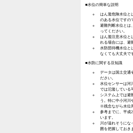
■水位の簡単な説明
はん濫危険水位と
のある水位ですの
避難判断水位とは
ってください。
はん濫注意水位と
れる場合には、避
水防団待機水位と
なくても大丈夫で
■水防に関する豆知識
データは国土交通
ださい。
水位センサーは河
では氾濫している
システム上では避
う。特に中小河川
※残念ながら水位
参考までに、平成2
います。
川が溢れそうにな
囲を把握しておき