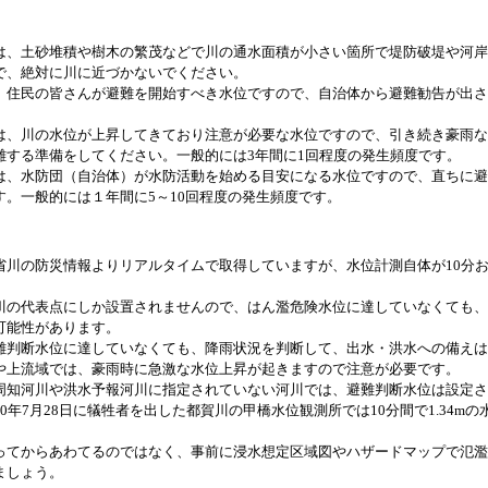
は、土砂堆積や樹木の繁茂などで川の通水面積が小さい箇所で堤防破堤や河岸
で、絶対に川に近づかないでください。
、住民の皆さんが避難を開始すべき水位ですので、自治体から避難勧告が出さ
は、川の水位が上昇してきており注意が必要な水位ですので、引き続き豪雨な
難する準備をしてください。一般的には3年間に1回程度の発生頻度です。
は、水防団（自治体）が水防活動を始める目安になる水位ですので、直ちに避
す。一般的には１年間に5～10回程度の発生頻度です。
省川の防災情報よりリアルタイムで取得していますが、水位計測自体が10分
川の代表点にしか設置されませんので、はん濫危険水位に達していなくても、
可能性があります。
難判断水位に達していなくても、降雨状況を判断して、出水・洪水への備えは
や上流域では、豪雨時に急激な水位上昇が起きますので注意が必要です。
周知河川や洪水予報河川に指定されていない河川では、避難判断水位は設定さ
0年7月28日に犠牲者を出した都賀川の甲橋水位観測所では10分間で1.34m
ってからあわてるのではなく、事前に浸水想定区域図やハザードマップで氾濫
ましょう。