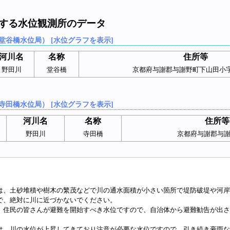
連する水位観測所のデータ
堂谷橋水位局） [水位グラフを表示]
河川名
名称
住所等
野田川
堂谷橋
京都府与謝郡与謝野町下山田小
寺田橋水位局） [水位グラフを表示]
河川名
名称
住所等
野田川
寺田橋
京都府与謝郡与
は、土砂堆積や樹木の繁茂などで川の通水面積が小さい箇所で堤防破堤や河岸
で、絶対に川に近づかないでください。
、住民の皆さんが避難を開始すべき水位ですので、自治体から避難勧告が出さ
は、川の水位が上昇してきており注意が必要な水位ですので、引き続き豪雨な