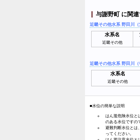
与謝野町 に関
近畿その他水系 野田川（
水系名
近畿その他
近畿その他水系 野田川（
水系名
近畿その他
■水位の簡単な説明
はん濫危険水位と
のある水位ですの
避難判断水位とは
ってください。
はん濫注意水位と