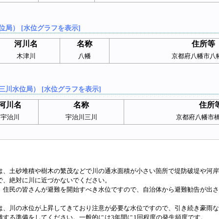
位局） [水位グラフを表示]
河川名
名称
住所等
木津川
八幡
京都府八幡市八
三川水位局） [水位グラフを表示]
河川名
名称
住所
宇治川
宇治川三川
京都府八幡市
は、土砂堆積や樹木の繁茂などで川の通水面積が小さい箇所で堤防破堤や河岸
で、絶対に川に近づかないでください。
、住民の皆さんが避難を開始すべき水位ですので、自治体から避難勧告が出さ
は、川の水位が上昇してきており注意が必要な水位ですので、引き続き豪雨な
難する準備をしてください。一般的には3年間に1回程度の発生頻度です。