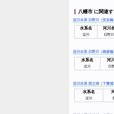
八幡市 に関連
淀川水系 日野川（安吉橋
水系名
河川
淀川
日野川
淀川水系 日野川（桐原橋
水系名
河
淀川
日
淀川水系 西之湖（下豊浦
水系名
淀川