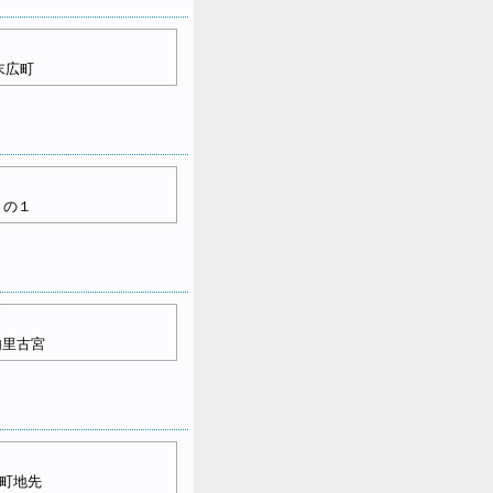
末広町
２の１
内里古宮
町地先