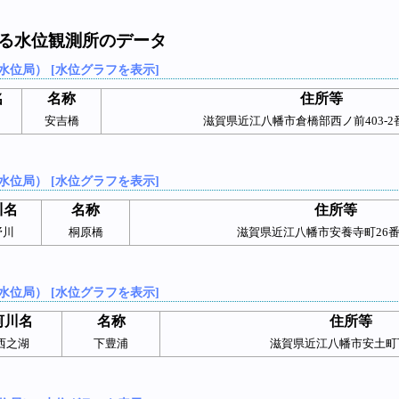
する水位観測所のデータ
水位局） [水位グラフを表示]
名
名称
住所等
安吉橋
滋賀県近江八幡市倉橋部西ノ前403-2
水位局） [水位グラフを表示]
川名
名称
住所等
野川
桐原橋
滋賀県近江八幡市安養寺町26
水位局） [水位グラフを表示]
河川名
名称
住所等
西之湖
下豊浦
滋賀県近江八幡市安土町