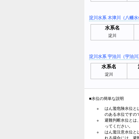
淀川水系 木津川（八幡水
水系名
淀川
淀川水系 宇治川（宇治川
水系名
淀川
■水位の簡単な説明
はん濫危険水位と
のある水位ですの
避難判断水位とは
ってください。
はん濫注意水位と
れる場合には、避