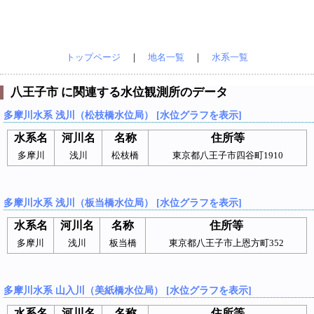
トップページ
｜
地名一覧
｜
水系一覧
八王子市 に関連する水位観測所のデータ
多摩川水系 浅川（松枝橋水位局） [水位グラフを表示]
水系名
河川名
名称
住所等
多摩川
浅川
松枝橋
東京都八王子市四谷町1910
多摩川水系 浅川（板当橋水位局） [水位グラフを表示]
水系名
河川名
名称
住所等
多摩川
浅川
板当橋
東京都八王子市上恩方町352
多摩川水系 山入川（美紙橋水位局） [水位グラフを表示]
水系名
河川名
名称
住所等