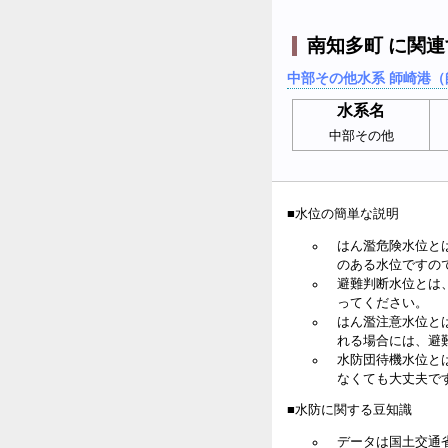
南知多町 に関
中部その他水系 師崎港（
水系名
中部その他
■水位の簡単な説明
はん濫危険水位と
のある水位ですの
避難判断水位とは
ってください。
はん濫注意水位と
れる場合には、避
水防団待機水位と
なくても大丈夫で
■水防に関する豆知識
データは国土交通