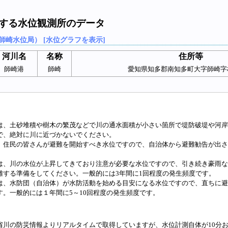
連する水位観測所のデータ
師崎水位局） [水位グラフを表示]
河川名
名称
住所等
師崎港
師崎
愛知県知多郡南知多町大字師崎字
は、土砂堆積や樹木の繁茂などで川の通水面積が小さい箇所で堤防破堤や河岸
で、絶対に川に近づかないでください。
、住民の皆さんが避難を開始すべき水位ですので、自治体から避難勧告が出さ
は、川の水位が上昇してきており注意が必要な水位ですので、引き続き豪雨な
難する準備をしてください。一般的には3年間に1回程度の発生頻度です。
は、水防団（自治体）が水防活動を始める目安になる水位ですので、直ちに避
す。一般的には１年間に5～10回程度の発生頻度です。
省川の防災情報よりリアルタイムで取得していますが、水位計測自体が10分