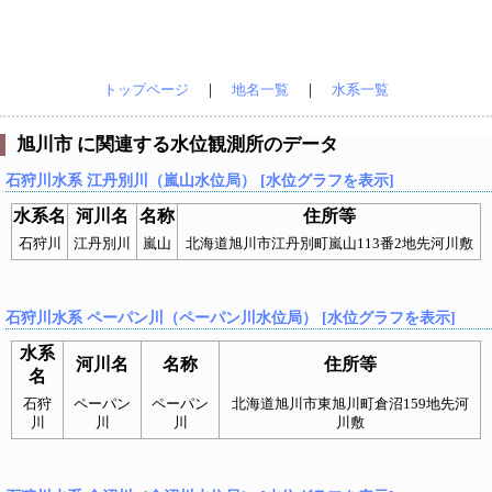
トップページ
｜
地名一覧
｜
水系一覧
旭川市 に関連する水位観測所のデータ
石狩川水系 江丹別川（嵐山水位局） [水位グラフを表示]
水系名
河川名
名称
住所等
石狩川
江丹別川
嵐山
北海道旭川市江丹別町嵐山113番2地先河川敷
石狩川水系 ペーパン川（ペーパン川水位局） [水位グラフを表示]
水系
河川名
名称
住所等
名
石狩
ペーパン
ペーパン
北海道旭川市東旭川町倉沼159地先河
川
川
川
川敷