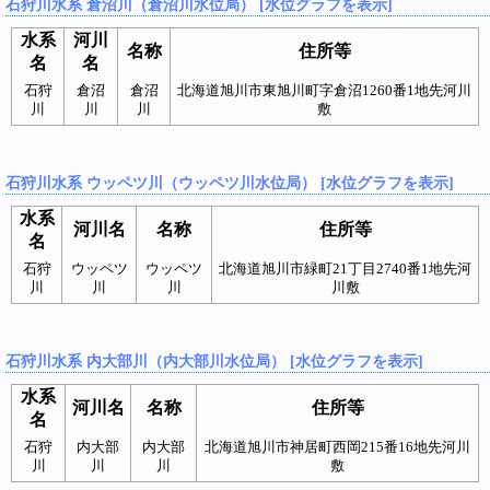
石狩川水系 倉沼川（倉沼川水位局） [水位グラフを表示]
水系
河川
名称
住所等
名
名
石狩
倉沼
倉沼
北海道旭川市東旭川町字倉沼1260番1地先河川
川
川
川
敷
石狩川水系 ウッペツ川（ウッペツ川水位局） [水位グラフを表示]
水系
河川名
名称
住所等
名
石狩
ウッペツ
ウッペツ
北海道旭川市緑町21丁目2740番1地先河
川
川
川
川敷
石狩川水系 内大部川（内大部川水位局） [水位グラフを表示]
水系
河川名
名称
住所等
名
石狩
内大部
内大部
北海道旭川市神居町西岡215番16地先河川
川
川
川
敷