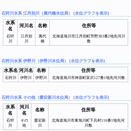
石狩川水系 江丹別川（萬代橋水位局） [水位グラフを表示]
水系
河川名
名称
住所等
名
石狩
江丹別
萬代
北海道旭川市江丹別町芳野383番2地先河川
川
川
橋
敷
石狩川水系 伊野川（伊野川水位局） [水位グラフを表示]
水系名
河川名
名称
住所等
石狩川
伊野川
伊野川
北海道旭川市神居町富沢127番1地先河川敷
石狩川水系 その他（愛宕新川水位局） [水位グラフを表示]
水系
河川
名称
住所等
名
名
石狩
その
愛宕新
北海道旭川市東旭川町下兵村116番1地先河
川
他
川
川敷