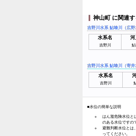
神山町 に関連
吉野川水系 鮎喰川（広野
水系名
河
吉野川
鮎
吉野川水系 鮎喰川（寄井
水系名
吉野川
■水位の簡単な説明
はん濫危険水位と
のある水位ですの
避難判断水位とは
ってください。