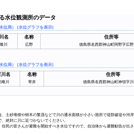
する水位観測所のデータ
水位局） [水位グラフを表示]
川名
名称
住所等
喰川
広野
徳島県名西郡神山町阿野字広野15
水位局） [水位グラフを表示]
河川名
名称
住所等
鮎喰川
寄井
徳島県名西郡神山町神領字川北
は、土砂堆積や樹木の繁茂などで川の通水面積が小さい箇所で堤防破堤や河岸
で、絶対に川に近づかないでください。
、住民の皆さんが避難を開始すべき水位ですので、自治体から避難勧告が出さ