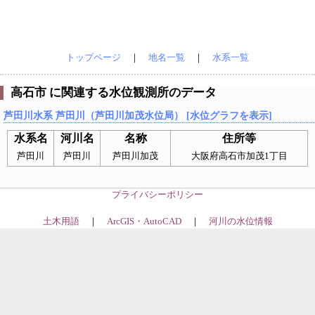
トップページ
｜
地名一覧
｜
水系一覧
高石市 に関連する水位観測所のデータ
芦田川水系 芦田川（芦田川加茂水位局） [水位グラフを表示]
水系名
河川名
名称
住所等
芦田川
芦田川
芦田川加茂
大阪府高石市加茂1丁目
プライバシーポリシー
土木用語
｜
ArcGIS・AutoCAD
｜
河川の水位情報