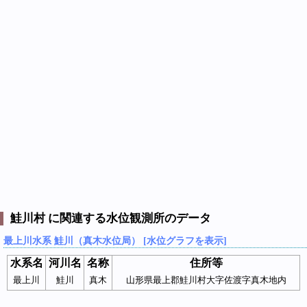
鮭川村 に関連する水位観測所のデータ
最上川水系 鮭川（真木水位局） [水位グラフを表示]
水系名
河川名
名称
住所等
最上川
鮭川
真木
山形県最上郡鮭川村大字佐渡字真木地内