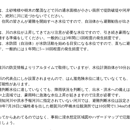
は、土砂堆積や樹木の繁茂などで川の通水面積が小さい箇所で堤防破堤や河岸
で、絶対に川に近づかないでください。
、住民の皆さんが避難を開始すべき水位ですので、自治体から避難勧告が出さ
は、川の水位が上昇してきており注意が必要な水位ですので、引き続き豪雨な
難する準備をしてください。一般的には3年間に1回程度の発生頻度です。
は、水防団（自治体）が水防活動を始める目安になる水位ですので、直ちに避
す。一般的には１年間に5～10回程度の発生頻度です。
省川の防災情報よりリアルタイムで取得していますが、水位計測自体が10分
川の代表点にしか設置されませんので、はん濫危険水位に達していなくても、
可能性があります。
難判断水位に達していなくても、降雨状況を判断して、出水・洪水への備えは
や上流域では、豪雨時に急激な水位上昇が起きますので注意が必要です。
周知河川や洪水予報河川に指定されていない河川では、避難判断水位は設定さ
0年7月28日に犠牲者を出した都賀川の甲橋水位観測所では10分間で1.34m
ってからあわてるのではなく、事前に浸水想定区域図やハザードマップで氾濫
ましょう。