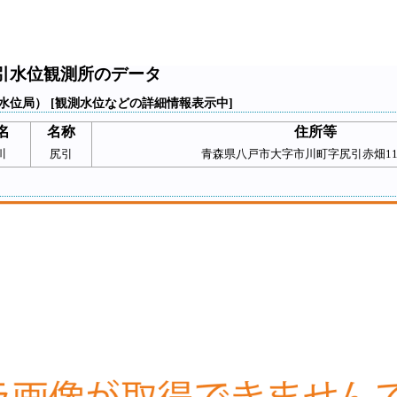
引水位観測所のデータ
水位局） [観測水位などの詳細情報表示中]
名
名称
住所等
川
尻引
青森県八戸市大字市川町字尻引赤畑11