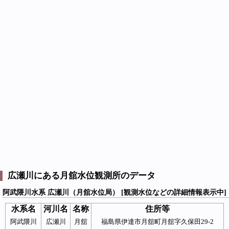
広瀬川にある月舘水位観測所のデータ
阿武隈川水系 広瀬川（月舘水位局） [観測水位などの詳細情報表示中]
水系名
河川名
名称
住所等
阿武隈川
広瀬川
月舘
福島県伊達市月舘町月舘字久保田29-2