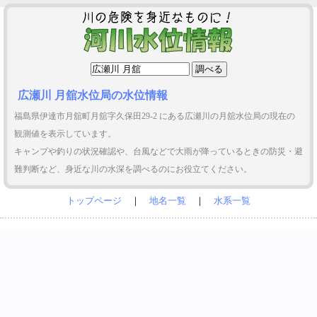
広瀬川 月舘水位局の水位情報
福島県伊達市月舘町月舘字久保田29-2 にある広瀬川の月舘水位局の現在の
観測値を表示しています。
キャンプや釣りの状況確認や、台風などで大雨が降っているときの防災・避
難判断など、身近な川の水深を調べるのにお役立てください。
トップページ
｜
地名一覧
｜
水系一覧