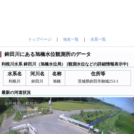
トップページ
｜
地名一覧
｜
水系一覧
鉾田川にある旭橋水位観測所のデータ
利根川水系 鉾田川（旭橋水位局） [観測水位などの詳細情報表示中]
水系名
河川名
名称
住所等
利根川
鉾田川
旭橋
茨城県鉾田市御城253-1
最新の河道状況