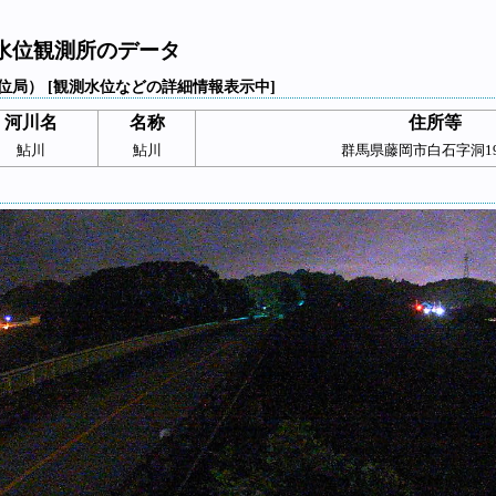
水位観測所のデータ
位局） [観測水位などの詳細情報表示中]
河川名
名称
住所等
鮎川
鮎川
群馬県藤岡市白石字洞197