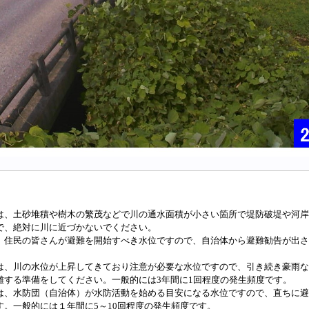
は、土砂堆積や樹木の繁茂などで川の通水面積が小さい箇所で堤防破堤や河岸
で、絶対に川に近づかないでください。
、住民の皆さんが避難を開始すべき水位ですので、自治体から避難勧告が出さ
は、川の水位が上昇してきており注意が必要な水位ですので、引き続き豪雨な
難する準備をしてください。一般的には3年間に1回程度の発生頻度です。
は、水防団（自治体）が水防活動を始める目安になる水位ですので、直ちに避
す。一般的には１年間に5～10回程度の発生頻度です。