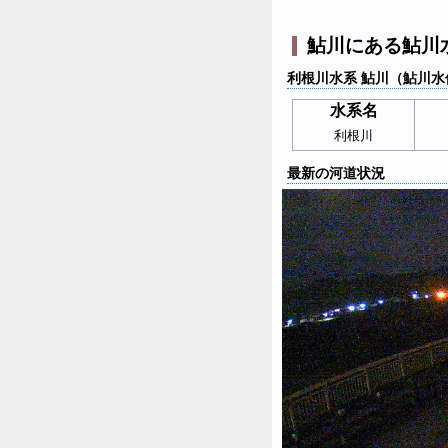
鮎川にある鮎川
利根川水系 鮎川（鮎川水
水系名
利根川
最新の河道状況