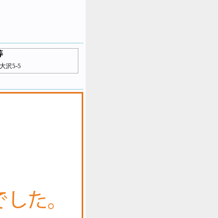
等
沢5-5