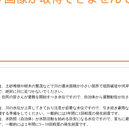
は、土砂堆積や樹木の繁茂などで川の通水面積が小さい箇所で堤防破堤や河岸
で、絶対に川に近づかないでください。
、住民の皆さんが避難を開始すべき水位ですので、自治体から避難勧告が出さ
は、川の水位が上昇してきており注意が必要な水位ですので、引き続き豪雨な
難する準備をしてください。一般的には3年間に1回程度の発生頻度です。
は、水防団（自治体）が水防活動を始める目安になる水位ですので、直ちに避
す。一般的には１年間に5～10回程度の発生頻度です。