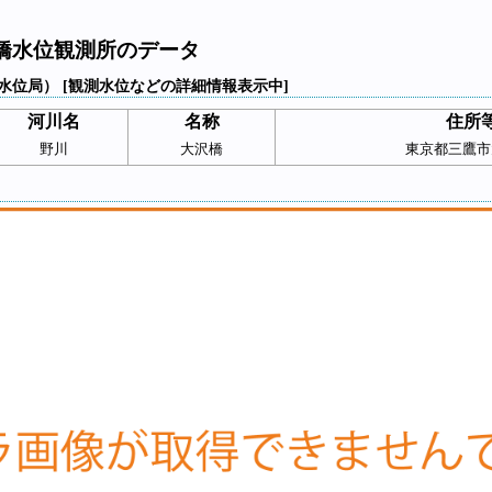
橋水位観測所のデータ
水位局） [観測水位などの詳細情報表示中]
河川名
名称
住所
野川
大沢橋
東京都三鷹市大