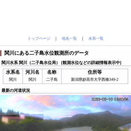
トップページ
｜
地名一覧
｜
水系一覧
関川にある二子島水位観測所のデータ
関川水系 関川（二子島水位局） [観測水位などの詳細情報表示中]
水系名
河川名
名称
住所等
関川
関川
二子島
新潟県妙高市大字西條349-2
最新の河道状況