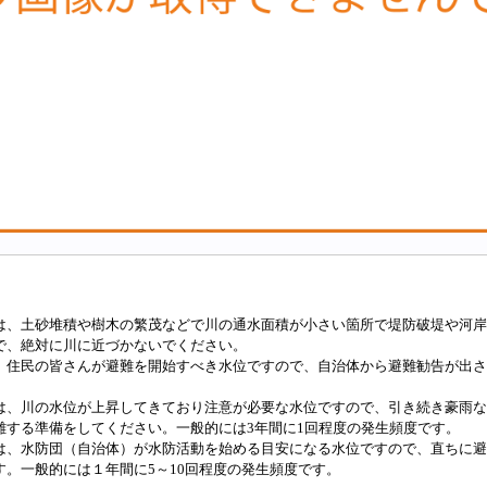
は、土砂堆積や樹木の繁茂などで川の通水面積が小さい箇所で堤防破堤や河岸
で、絶対に川に近づかないでください。
、住民の皆さんが避難を開始すべき水位ですので、自治体から避難勧告が出さ
は、川の水位が上昇してきており注意が必要な水位ですので、引き続き豪雨な
難する準備をしてください。一般的には3年間に1回程度の発生頻度です。
は、水防団（自治体）が水防活動を始める目安になる水位ですので、直ちに避
す。一般的には１年間に5～10回程度の発生頻度です。