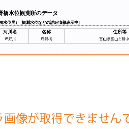
野橋水位観測所のデータ
橋水位局） [観測水位などの詳細情報表示中]
河川名
名称
住所等
坪野川
坪野橋
富山県富山市婦