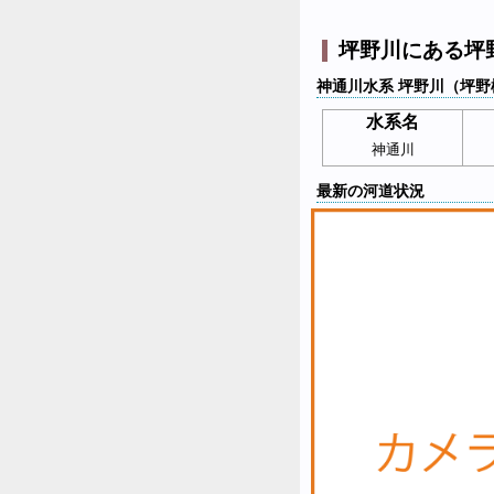
坪野川にある坪
神通川水系 坪野川（坪野
水系名
神通川
最新の河道状況