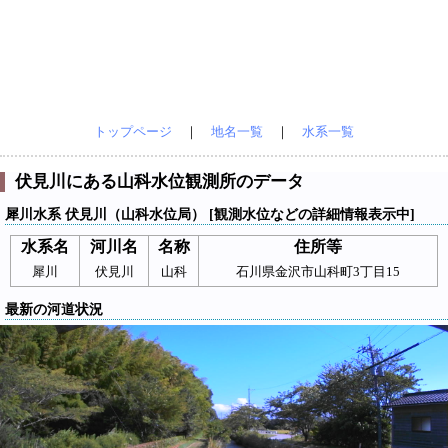
トップページ
｜
地名一覧
｜
水系一覧
伏見川にある山科水位観測所のデータ
犀川水系 伏見川（山科水位局） [観測水位などの詳細情報表示中]
水系名
河川名
名称
住所等
犀川
伏見川
山科
石川県金沢市山科町3丁目15
最新の河道状況