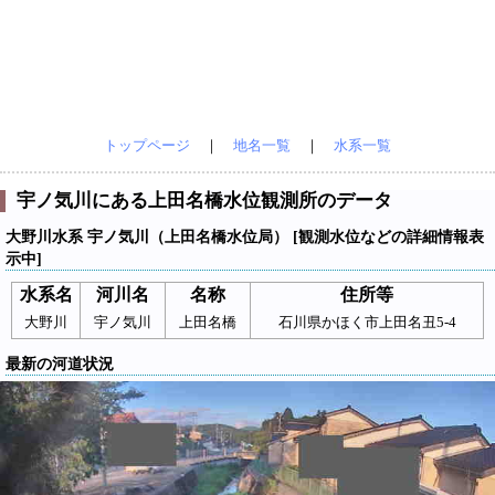
トップページ
｜
地名一覧
｜
水系一覧
宇ノ気川にある上田名橋水位観測所のデータ
大野川水系 宇ノ気川（上田名橋水位局） [観測水位などの詳細情報表
示中]
水系名
河川名
名称
住所等
大野川
宇ノ気川
上田名橋
石川県かほく市上田名丑5-4
最新の河道状況