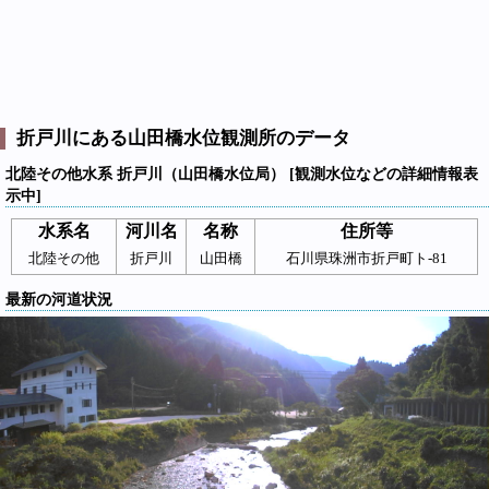
折戸川にある山田橋水位観測所のデータ
北陸その他水系 折戸川（山田橋水位局） [観測水位などの詳細情報表
示中]
水系名
河川名
名称
住所等
北陸その他
折戸川
山田橋
石川県珠洲市折戸町ト-81
最新の河道状況