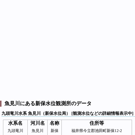
魚見川にある新保水位観測所のデータ
九頭竜川水系 魚見川（新保水位局） [観測水位などの詳細情報表示中]
水系名
河川名
名称
住所等
九頭竜川
魚見川
新保
福井県今立郡池田町新保12-2