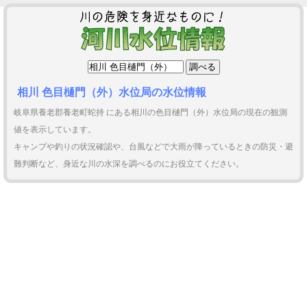
相川 色目樋門（外）水位局の水位情報
岐阜県養老郡養老町蛇持 にある相川の色目樋門（外）水位局の現在の観測
値を表示しています。
キャンプや釣りの状況確認や、台風などで大雨が降っているときの防災・避
難判断など、身近な川の水深を調べるのにお役立てください。