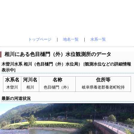
トップページ
｜
地名一覧
｜
水系一覧
相川にある色目樋門（外）水位観測所のデータ
木曽川水系 相川（色目樋門（外）水位局） [観測水位などの詳細情報
表示中]
水系名
河川名
名称
住所等
木曽川
相川
色目樋門（外）
岐阜県養老郡養老町蛇持
最新の河道状況