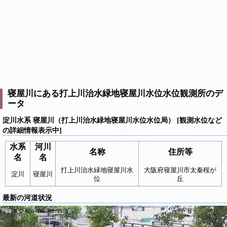
寝屋川にある打上川治水緑地寝屋川水位水位観測所のデ
ータ
淀川水系 寝屋川（打上川治水緑地寝屋川水位水位局） [観測水位など
の詳細情報表示中]
水系
河川
名称
住所等
名
名
打上川治水緑地寝屋川水
大阪府寝屋川市太秦桜が
淀川
寝屋川
位
丘
最新の河道状況