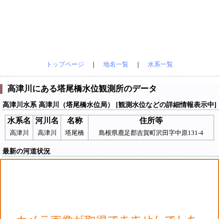
トップページ
｜
地名一覧
｜
水系一覧
高津川にある塔尾橋水位観測所のデータ
高津川水系 高津川（塔尾橋水位局） [観測水位などの詳細情報表示中]
水系名
河川名
名称
住所等
高津川
高津川
塔尾橋
島根県鹿足郡吉賀町沢田字中原131-4
最新の河道状況