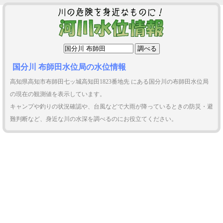
国分川 布師田水位局の水位情報
高知県高知市布師田七ッ城高知田1823番地先 にある国分川の布師田水位局
の現在の観測値を表示しています。
キャンプや釣りの状況確認や、台風などで大雨が降っているときの防災・避
難判断など、身近な川の水深を調べるのにお役立てください。