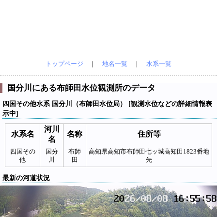
トップページ
｜
地名一覧
｜
水系一覧
国分川にある布師田水位観測所のデータ
四国その他水系 国分川（布師田水位局） [観測水位などの詳細情報表
示中]
河川
水系名
名称
住所等
名
四国その
国分
布師
高知県高知市布師田七ッ城高知田1823番地
他
川
田
先
最新の河道状況