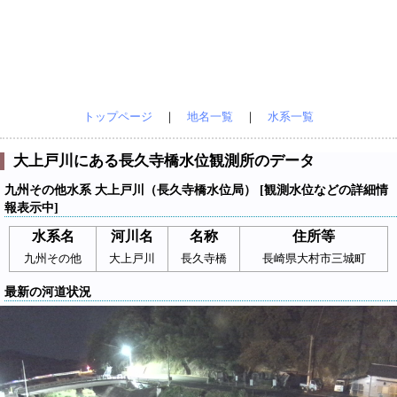
トップページ
｜
地名一覧
｜
水系一覧
大上戸川にある長久寺橋水位観測所のデータ
九州その他水系 大上戸川（長久寺橋水位局） [観測水位などの詳細情
報表示中]
水系名
河川名
名称
住所等
九州その他
大上戸川
長久寺橋
長崎県大村市三城町
最新の河道状況