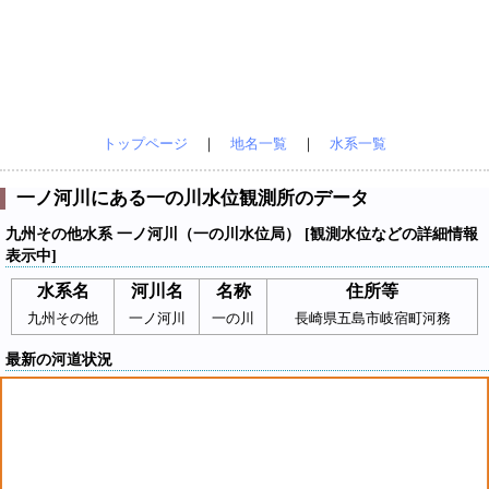
トップページ
｜
地名一覧
｜
水系一覧
一ノ河川にある一の川水位観測所のデータ
九州その他水系 一ノ河川（一の川水位局） [観測水位などの詳細情報
表示中]
水系名
河川名
名称
住所等
九州その他
一ノ河川
一の川
長崎県五島市岐宿町河務
最新の河道状況