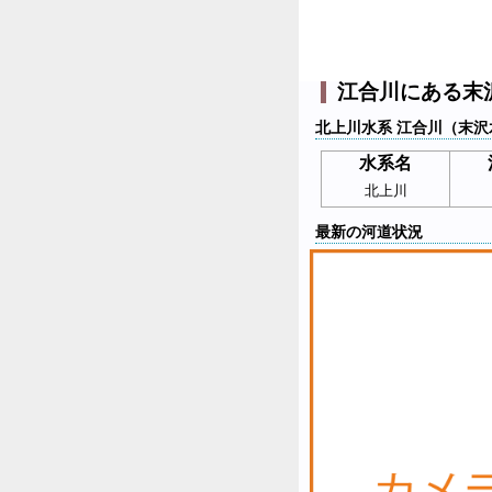
江合川にある末
北上川水系 江合川（末沢
水系名
北上川
最新の河道状況