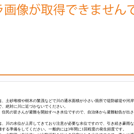
は、土砂堆積や樹木の繁茂などで川の通水面積が小さい箇所で堤防破堤や河岸
で、絶対に川に近づかないでください。
、住民の皆さんが避難を開始すべき水位ですので、自治体から避難勧告が出さ
は、川の水位が上昇してきており注意が必要な水位ですので、引き続き豪雨な
難する準備をしてください。一般的には3年間に1回程度の発生頻度です。