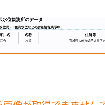
沢水位観測所のデータ
水位局） [観測水位などの詳細情報表示中]
河川名
名称
住所等
江合川
末沢
宮城県大崎市鳴子温泉字