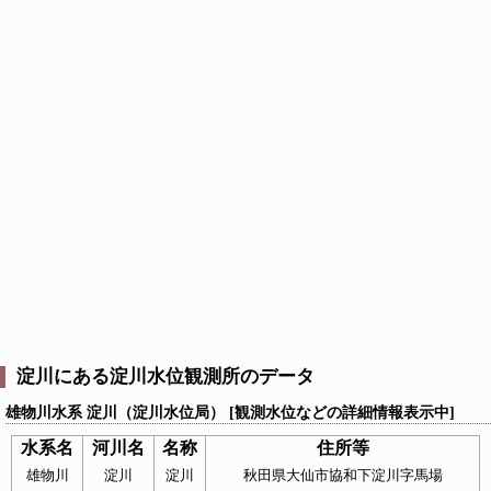
淀川にある淀川水位観測所のデータ
雄物川水系 淀川（淀川水位局） [観測水位などの詳細情報表示中]
水系名
河川名
名称
住所等
雄物川
淀川
淀川
秋田県大仙市協和下淀川字馬場