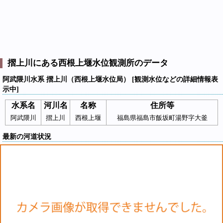
摺上川にある西根上堰水位観測所のデータ
阿武隈川水系 摺上川（西根上堰水位局） [観測水位などの詳細情報表
示中]
水系名
河川名
名称
住所等
阿武隈川
摺上川
西根上堰
福島県福島市飯坂町湯野字大釜
最新の河道状況