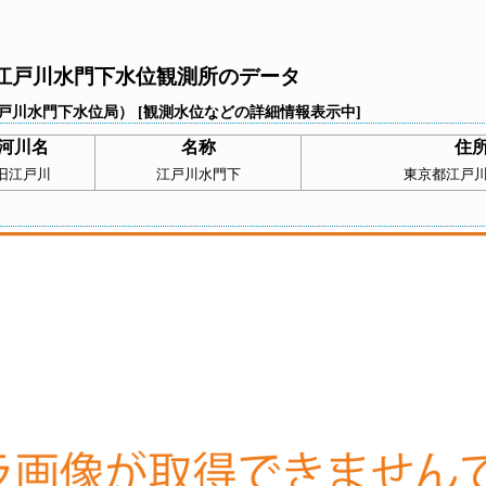
江戸川水門下水位観測所のデータ
戸川水門下水位局） [観測水位などの詳細情報表示中]
河川名
名称
住
旧江戸川
江戸川水門下
東京都江戸