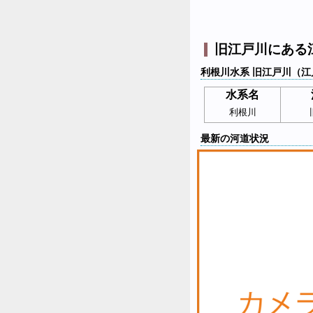
旧江戸川にある
利根川水系 旧江戸川（江
水系名
利根川
最新の河道状況