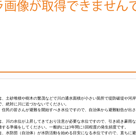
は、土砂堆積や樹木の繁茂などで川の通水面積が小さい箇所で堤防破堤や河岸
で、絶対に川に近づかないでください。
、住民の皆さんが避難を開始すべき水位ですので、自治体から避難勧告が出さ
は、川の水位が上昇してきており注意が必要な水位ですので、引き続き豪雨な
難する準備をしてください。一般的には3年間に1回程度の発生頻度です。
は、水防団（自治体）が水防活動を始める目安になる水位ですので、直ちに避