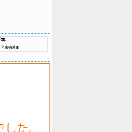
所等
川区東篠崎町