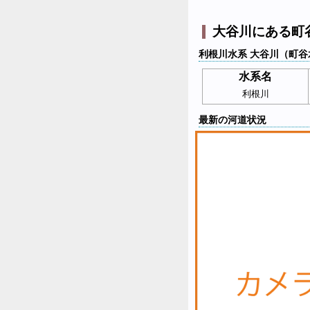
大谷川にある町
利根川水系 大谷川（町谷
水系名
利根川
最新の河道状況