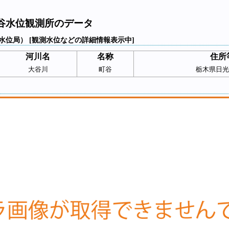
谷水位観測所のデータ
水位局） [観測水位などの詳細情報表示中]
河川名
名称
住所
大谷川
町谷
栃木県日光