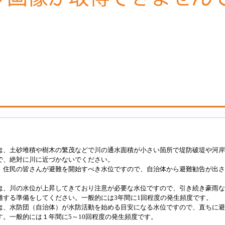
は、土砂堆積や樹木の繁茂などで川の通水面積が小さい箇所で堤防破堤や河岸
で、絶対に川に近づかないでください。
、住民の皆さんが避難を開始すべき水位ですので、自治体から避難勧告が出さ
は、川の水位が上昇してきており注意が必要な水位ですので、引き続き豪雨な
難する準備をしてください。一般的には3年間に1回程度の発生頻度です。
は、水防団（自治体）が水防活動を始める目安になる水位ですので、直ちに避
す。一般的には１年間に5～10回程度の発生頻度です。