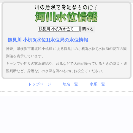
鶴見川 小机3(水位1)水位局の水位情報
神奈川県横浜市港北区小机町 にある鶴見川の小机3(水位1)水位局の現在の観
測値を表示しています。
キャンプや釣りの状況確認や、台風などで大雨が降っているときの防災・避
難判断など、身近な川の水深を調べるのにお役立てください。
トップページ
｜
地名一覧
｜
水系一覧