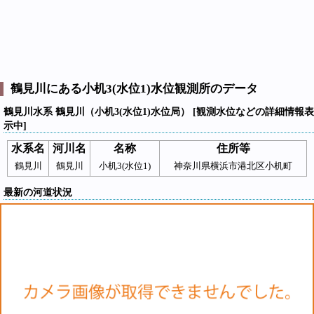
鶴見川にある小机3(水位1)水位観測所のデータ
鶴見川水系 鶴見川（小机3(水位1)水位局） [観測水位などの詳細情報表
示中]
水系名
河川名
名称
住所等
鶴見川
鶴見川
小机3(水位1)
神奈川県横浜市港北区小机町
最新の河道状況