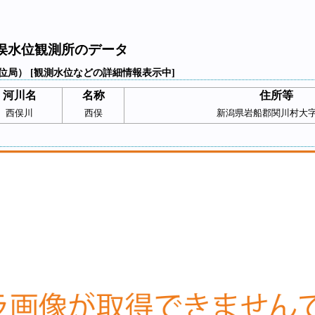
俣水位観測所のデータ
位局） [観測水位などの詳細情報表示中]
河川名
名称
住所等
西俣川
西俣
新潟県岩船郡関川村大