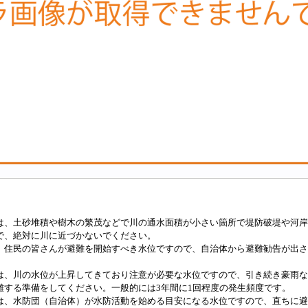
は、土砂堆積や樹木の繁茂などで川の通水面積が小さい箇所で堤防破堤や河岸
で、絶対に川に近づかないでください。
、住民の皆さんが避難を開始すべき水位ですので、自治体から避難勧告が出さ
は、川の水位が上昇してきており注意が必要な水位ですので、引き続き豪雨な
難する準備をしてください。一般的には3年間に1回程度の発生頻度です。
は、水防団（自治体）が水防活動を始める目安になる水位ですので、直ちに避