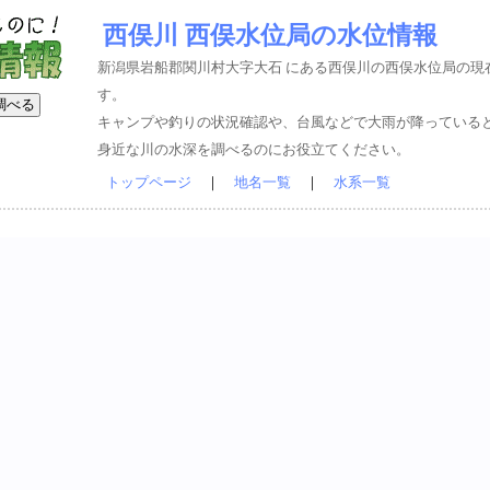
西俣川 西俣水位局の水位情報
新潟県岩船郡関川村大字大石 にある西俣川の西俣水位局の現
す。
キャンプや釣りの状況確認や、台風などで大雨が降っている
身近な川の水深を調べるのにお役立てください。
トップページ
｜
地名一覧
｜
水系一覧