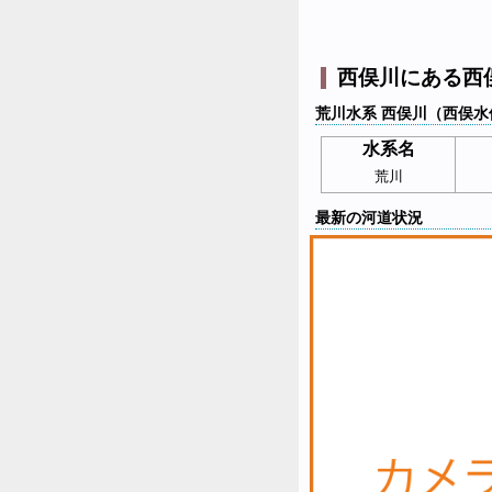
西俣川にある西
荒川水系 西俣川（西俣水
水系名
荒川
最新の河道状況