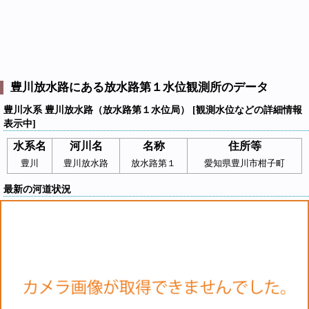
豊川放水路にある放水路第１水位観測所のデータ
豊川水系 豊川放水路（放水路第１水位局） [観測水位などの詳細情報
表示中]
水系名
河川名
名称
住所等
豊川
豊川放水路
放水路第１
愛知県豊川市柑子町
最新の河道状況