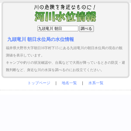
九頭竜川 朝日水位局の水位情報
福井県大野市大字朝日16字村下15 にある九頭竜川の朝日水位局の現在の観
測値を表示しています。
キャンプや釣りの状況確認や、台風などで大雨が降っているときの防災・避
難判断など、身近な川の水深を調べるのにお役立てください。
トップページ
｜
地名一覧
｜
水系一覧