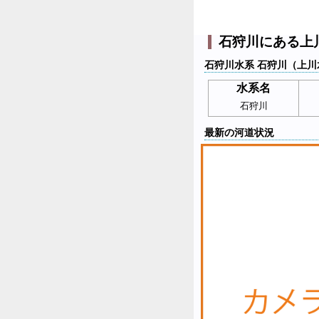
石狩川にある上
石狩川水系 石狩川（上川
水系名
石狩川
最新の河道状況