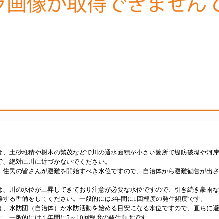
は、土砂堆積や樹木の繁茂などで川の通水面積が小さい箇所で堤防破堤や河岸
で、絶対に川に近づかないでください。
、住民の皆さんが避難を開始すべき水位ですので、自治体から避難勧告が出さ
は、川の水位が上昇してきており注意が必要な水位ですので、引き続き豪雨な
難する準備をしてください。一般的には3年間に1回程度の発生頻度です。
は、水防団（自治体）が水防活動を始める目安になる水位ですので、直ちに避
す。一般的には１年間に5～10回程度の発生頻度です。