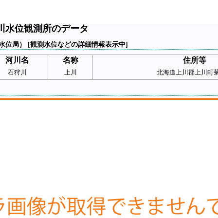
川水位観測所のデータ
水位局） [観測水位などの詳細情報表示中]
河川名
名称
住所等
石狩川
上川
北海道上川郡上川町