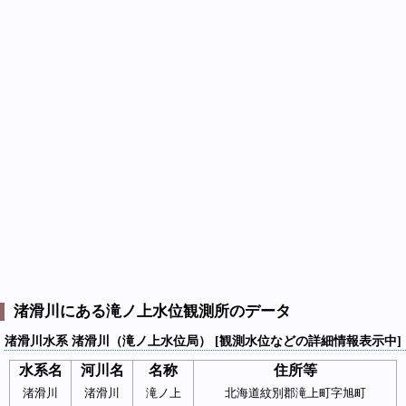
渚滑川にある滝ノ上水位観測所のデータ
渚滑川水系 渚滑川（滝ノ上水位局） [観測水位などの詳細情報表示中]
水系名
河川名
名称
住所等
渚滑川
渚滑川
滝ノ上
北海道紋別郡滝上町字旭町