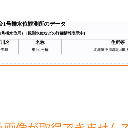
台1号橋水位観測所のデータ
1号橋水位局） [観測水位などの詳細情報表示中]
河川名
名称
住所等
十弗川
東台1号橋
北海道中川郡池田町