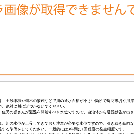
は、土砂堆積や樹木の繁茂などで川の通水面積が小さい箇所で堤防破堤や河岸
で、絶対に川に近づかないでください。
、住民の皆さんが避難を開始すべき水位ですので、自治体から避難勧告が出さ
は、川の水位が上昇してきており注意が必要な水位ですので、引き続き豪雨な
難する準備をしてください。一般的には3年間に1回程度の発生頻度です。