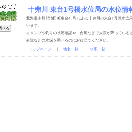
十弗川 東台1号橋水位局の水位情
北海道中川郡池田町東台45号 にある十弗川の東台1号橋水位
います。
キャンプや釣りの状況確認や、台風などで大雨が降っている
身近な川の水深を調べるのにお役立てください。
トップページ
｜
地名一覧
｜
水系一覧