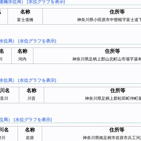
道橋水位局） [水位グラフを表示]
名
名称
住所等
富士道橋
神奈川県小田原市中曽根字富士道下
水位局） [水位グラフを表示]
名
名称
住所等
川
河内
神奈川県足柄上郡山北町山市場字湯本
水位局） [水位グラフを表示]
川名
名称
住所等
音川
川音
神奈川県足柄上郡松田町仲町
位局） [水位グラフを表示]
川名
名称
住所等
狩川
岩原
神奈川県南足柄市岩原市兵工河原