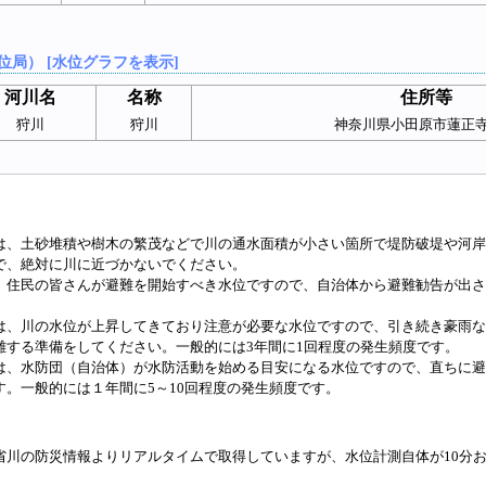
位局） [水位グラフを表示]
河川名
名称
住所等
狩川
狩川
神奈川県小田原市蓮正
は、土砂堆積や樹木の繁茂などで川の通水面積が小さい箇所で堤防破堤や河岸
で、絶対に川に近づかないでください。
、住民の皆さんが避難を開始すべき水位ですので、自治体から避難勧告が出さ
は、川の水位が上昇してきており注意が必要な水位ですので、引き続き豪雨な
難する準備をしてください。一般的には3年間に1回程度の発生頻度です。
は、水防団（自治体）が水防活動を始める目安になる水位ですので、直ちに避
す。一般的には１年間に5～10回程度の発生頻度です。
省川の防災情報よりリアルタイムで取得していますが、水位計測自体が10分