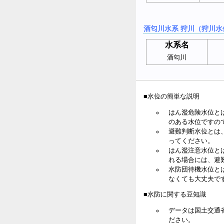
酒匂川水系 狩川（狩川水
水系名
酒匂川
■水位の簡単な説明
はん濫危険水位と
のある水位ですの
避難判断水位とは
ってください。
はん濫注意水位と
れる場合には、避
水防団待機水位と
なくても大丈夫で
■水防に関する豆知識
データは国土交通
ださい。