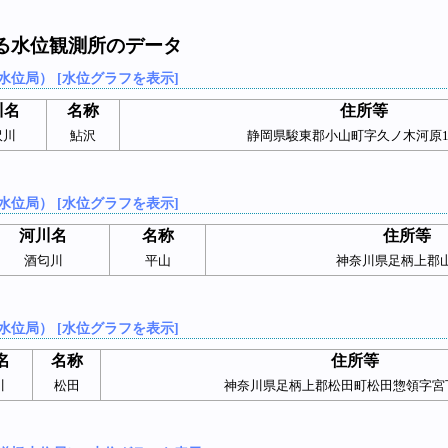
る水位観測所のデータ
水位局） [水位グラフを表示]
川名
名称
住所等
沢川
鮎沢
静岡県駿東郡小山町字久ノ木河原109
水位局） [水位グラフを表示]
河川名
名称
住所等
酒匂川
平山
神奈川県足柄上郡
水位局） [水位グラフを表示]
名
名称
住所等
川
松田
神奈川県足柄上郡松田町松田惣領字宮下