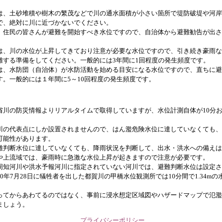
は、土砂堆積や樹木の繁茂などで川の通水面積が小さい箇所で堤防破堤や河岸
で、絶対に川に近づかないでください。
、住民の皆さんが避難を開始すべき水位ですので、自治体から避難勧告が出さ
は、川の水位が上昇してきており注意が必要な水位ですので、引き続き豪雨な
難する準備をしてください。一般的には3年間に1回程度の発生頻度です。
は、水防団（自治体）が水防活動を始める目安になる水位ですので、直ちに避
す。一般的には１年間に5～10回程度の発生頻度です。
省川の防災情報よりリアルタイムで取得していますが、水位計測自体が10分
川の代表点にしか設置されませんので、はん濫危険水位に達していなくても、
可能性があります。
難判断水位に達していなくても、降雨状況を判断して、出水・洪水への備えは
や上流域では、豪雨時に急激な水位上昇が起きますので注意が必要です。
周知河川や洪水予報河川に指定されていない河川では、避難判断水位は設定さ
0年7月28日に犠牲者を出した都賀川の甲橋水位観測所では10分間で1.34m
ってからあわてるのではなく、事前に浸水想定区域図やハザードマップで氾濫
ましょう。
プライバシーポリシー