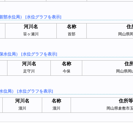
首部水位局） [水位グラフを表示]
河川名
名称
住
笹ヶ瀬川
首部
岡山県
保水位局） [水位グラフを表示]
河川名
名称
住
足守川
今保
岡山県岡
水位局） [水位グラフを表示]
河川名
名称
住所等
溜川
溜川
岡山県倉敷市