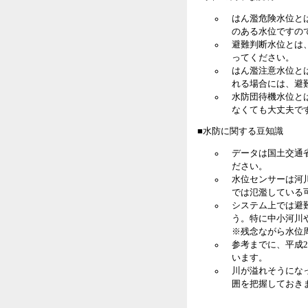
はん濫危険水位と
のある水位ですの
避難判断水位とは
ってください。
はん濫注意水位と
れる場合には、避
水防団待機水位と
なくても大丈夫で
■水防に関する豆知識
データは国土交通
ださい。
水位センサーは河
では氾濫している
システム上では避
う。特に中小河川
※残念ながら水位
参考までに、平成2
います。
川が溢れそうにな
囲を把握しておき