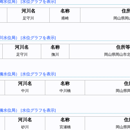
崎水位局） [水位グラフを表示]
河川名
名称
住
足守川
甫崎
岡山県岡
川水位局） [水位グラフを表示]
河川名
名称
住所等
足守川
撫川
岡山県岡山市
橋水位局） [水位グラフを表示]
河川名
名称
住
中川
中川橋
岡山県
橋水位局） [水位グラフを表示]
河川名
名称
住
砂川
宮瀬橋
岡山県